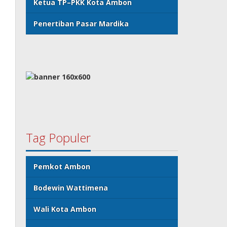
Ketua TP–PKK Kota Ambon
Penertiban Pasar Mardika
Tag Populer
Pemkot Ambon
Bodewin Wattimena
Wali Kota Ambon