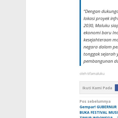
“Dengan dukunga
lokasi proyek inf
2030, Maluku si
ekonomi baru In
kesejahteraan ma
negara dalam per
tonggak sejarah
pembangunan d
oleh
tifamaluku
Ikuti Kami Pada
Navigasi
Pos sebelumnya
Gempar! GUBERNUR 
pos
BUKA FESTIVAL MUS
TIMUR INDONESIA – 