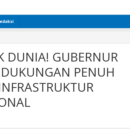
edaksi
K DUNIA! GUBERNUR
 DUKUNGAN PENUH
INFRASTRUKTUR
IONAL
UR