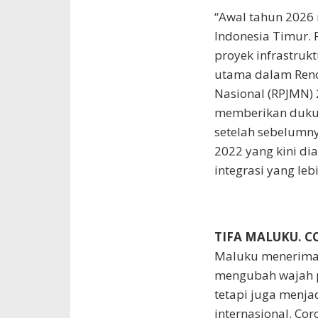
“Awal tahun 202
Indonesia Timur. 
proyek infrastrukt
utama dalam Ren
Nasional (RPJMN)
memberikan dukun
setelah sebelumny
2022 yang kini di
integrasi yang leb
TIFA MALUKU. C
Maluku menerima 
mengubah wajah 
tetapi juga menjad
internasional. Cor