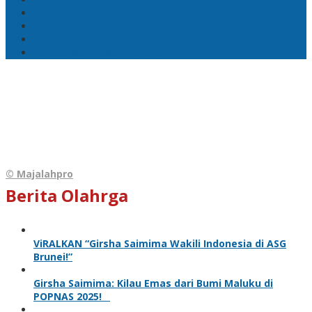
William Mairuhu
Pj Wali Kota Ambon
Ketua TP–PKK Kota Ambon
Penertiban Pasar Mardika
© Majalahpro
Berita Olahrga
ViRALKAN “Girsha Saimima Wakili Indonesia di ASG
Brunei!”
Girsha Saimima: Kilau Emas dari Bumi Maluku di
POPNAS 2025!