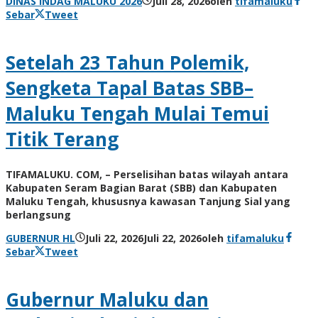
DINAS INDAG MALUKU 2026
Juli 28, 2026
oleh
tifamaluku
Sebar
Tweet
Setelah 23 Tahun Polemik,
Sengketa Tapal Batas SBB–
Maluku Tengah Mulai Temui
Titik Terang
TIFAMALUKU. COM, – Perselisihan batas wilayah antara
Kabupaten Seram Bagian Barat (SBB) dan Kabupaten
Maluku Tengah, khususnya kawasan Tanjung Sial yang
berlangsung
GUBERNUR HL
Juli 22, 2026
Juli 22, 2026
oleh
tifamaluku
Sebar
Tweet
Gubernur Maluku dan