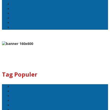
Lisa Wattimena
Astra Honda
William Mairuhu
Pj Wali Kota Ambon
Ketua TP–PKK Kota Ambon
Penertiban Pasar Mardika
Tag Populer
Pemkot Ambon
Bodewin Wattimena
Wali Kota Ambon
Wakil Wali Kota Ambon
Lisa Wattimena
Astra Honda