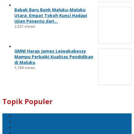
Babak Baru Bank Maluku-Maluku
Utara: Empat Tokoh Kunci Hadapi
Ujian Penentu dari…
2,021 views
GMNI Harap James Leiwakabessy
Mampu Perbaiki Kualitas Pendidikan
di Maluku
1,769 views
Topik Populer
Pemkot Ambon
Bodewin Wattimena
Wali Kota Ambon
Wakil Wali Kota Ambon