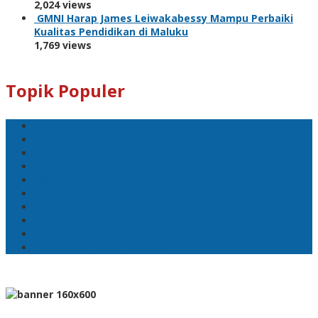
2,024 views
GMNI Harap James Leiwakabessy Mampu Perbaiki
Kualitas Pendidikan di Maluku
1,769 views
Topik Populer
Pemkot Ambon
Bodewin Wattimena
Wali Kota Ambon
Wakil Wali Kota Ambon
Lisa Wattimena
Astra Honda
William Mairuhu
Pj Wali Kota Ambon
Ketua TP–PKK Kota Ambon
Penertiban Pasar Mardika