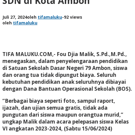
SDN di Kota Ambon
Juli 27, 2024
oleh
tifamaluku
-
92 views
oleh
tifamaluku
TIFA MALUKU.COM,-
Fou Djia Malik, S.Pd.,M.Pd.,
menegaskan, dalam penyelengaraan pendidikan
di Satuan Sekolah Dasar Negeri 79 Ambon, siswa
dan orang tua tidak dipungut biaya. Seluruh
kebutuhan pendidikan anak seluruhnya dibiayai
dengan Dana Bantuan Operasional Sekolah (BOS).
“Berbagai biaya seperti foto, sampul raport,
ijazah, dan ujian semua gratis, tidak ada
pungutan dari siswa maupun orangtua murid,”
ungkap Malik dalam acara pelepasan siswa Kelas
VI angkatan 2023-2024, (Sabtu 15/06/2024)