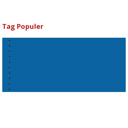
Tag Populer
Pemkot Ambon
Bodewin Wattimena
Wali Kota Ambon
Wakil Wali Kota Ambon
Lisa Wattimena
Astra Honda
William Mairuhu
Pj Wali Kota Ambon
Ketua TP–PKK Kota Ambon
Penertiban Pasar Mardika