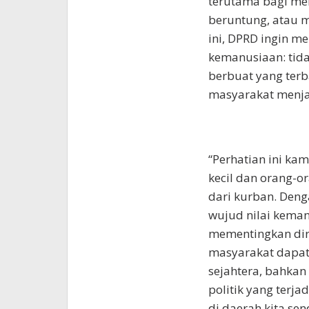
terutama bagi me
beruntung, atau m
ini, DPRD ingin m
kemanusiaan: tida
berbuat yang terb
masyarakat menjad
“Perhatian ini ka
kecil dan orang-
dari kurban. Denga
wujud nilai keman
mementingkan diri
masyarakat dapat 
sejahtera, bahkan
politik yang terja
di daerah kita send