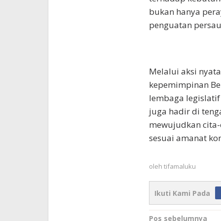
bukan hanya pera
penguatan persaud
Melalui aksi nyat
kepemimpinan Be
lembaga legislatif
juga hadir di ten
mewujudkan cita-
sesuai amanat kon
oleh
tifamaluku
Ikuti Kami Pada
Navigasi
Pos sebelumnya