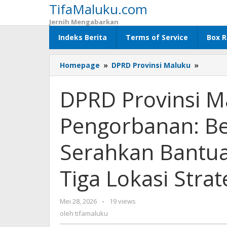
TifaMaluku.com
Lewati
ke
Jernih Mengabarkan
konten
Indeks Berita
Terms of Service
Box R
Homepage
»
DPRD Provinsi Maluku
»
DPRD
Provins
Maluku
DPRD Provinsi M
Wujud
Nilai
Pengorbanan: B
Pengor
Benhur
Watub
Serahkan Bantu
Serahk
Bantua
Tiga Lokasi Strat
Hewan
Kurban
di
Mei 28, 2026
oleh
-
19 views
Tiga
tifamaluku
oleh
tifamaluku
Lokasi
Strateg