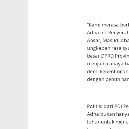
“Kami merasa berb
Adha ini. Penyera
Ansar, Masjid Jab
ungkapan rasa sy
besar DPRD Provi
menjadi cahaya ba
demi kepentingan
dengan penuh hara
Politisi dari PDI 
Adha bukan hanya 
luhur untuk men