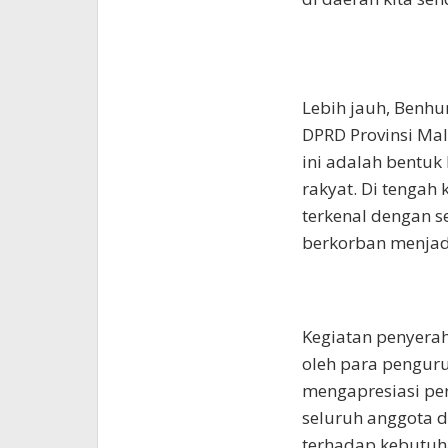
Lebih jauh, Benh
DPRD Provinsi Mal
ini adalah bentuk
rakyat. Di tenga
terkenal dengan s
berkorban menjadi
Kegiatan penyera
oleh para pengur
mengapresiasi per
seluruh anggota d
terhadap kebutuh