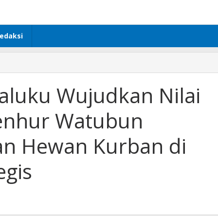
edaksi
i
aluku Wujudkan Nilai
kan
enhur Watubun
banan:
un
an Hewan Kurban di
an
n
egis
is