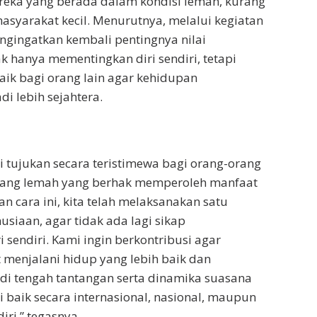
reka yang berada dalam kondisi lemah, kurang
asyarakat kecil. Menurutnya, melalui kegiatan
engingatkan kembali pentingnya nilai
k hanya mementingkan diri sendiri, tetapi
aik bagi orang lain agar kehidupan
i lebih sejahtera.
mi tujukan secara teristimewa bagi orang-orang
orang lemah yang berhak memperoleh manfaat
n cara ini, kita telah melaksanakan satu
usiaan, agar tidak ada lagi sikap
 sendiri. Kami ingin berkontribusi agar
menjalani hidup yang lebih baik dan
 di tengah tantangan serta dinamika suasana
di baik secara internasional, nasional, maupun
iri,” tegasnya.