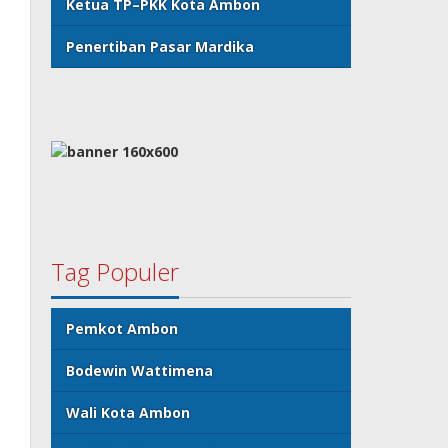
Ketua TP–PKK Kota Ambon
Penertiban Pasar Mardika
Tag Populer
Pemkot Ambon
Bodewin Wattimena
Wali Kota Ambon