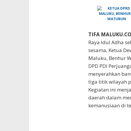
TIFA MALUKU.C
Raya Idul Adha se
sesama, Ketua Dew
Maluku, Benhur W
DPD PDI Perjuanga
menyerahkan ban
tiga titik wilayah
Kegiatan ini menja
daerah dalam mer
kemanusiaan di t