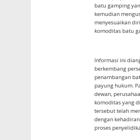
batu gamping yang
kemudian mengurus
menyesuaikan diri
komoditas batu g
Informasi ini dian
berkembang persep
penambangan batu
payung hukum. Pa
dewan, perusahaan
komoditas yang di
tersebut telah me
dengan kehadiran
proses penyelidik