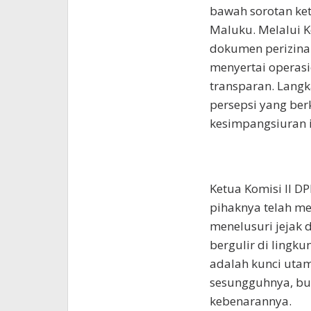
bawah sorotan ke
Maluku. Melalui 
dokumen perizina
menyertai operasi
transparan. Langk
persepsi yang be
kesimpangsiuran 
Ketua Komisi II 
pihaknya telah me
menelusuri jejak
bergulir di lingk
adalah kunci utam
sesungguhnya, buk
kebenarannya.