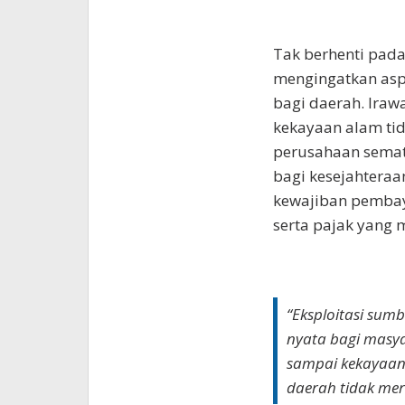
Tak berhenti pada
mengingatkan aspe
bagi daerah. Iraw
kekayaan alam ti
perusahaan semat
bagi kesejahteraa
kewajiban pembay
serta pajak yang 
“Eksploitasi sum
nyata bagi masy
sampai kekayaan 
daerah tidak mer