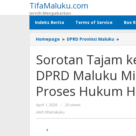
TifaMaluku.com
Lewati
ke
Jernih Mengabarkan
konten
Indeks Berita
Terms of Service
Box R
Homepage
»
DPRD Provinsi Maluku
»
Sorota
Tajam
ke
Sorotan Tajam k
Tamba
PT
DPRD Maluku Min
GMI:
DPRD
Maluku
Proses Hukum Ha
Minta
Izin
Dibuka
April 1, 2026
oleh
-
20 views
Terang
tifamaluku
oleh
tifamaluku
Proses
Hukum
Harus
Jelas