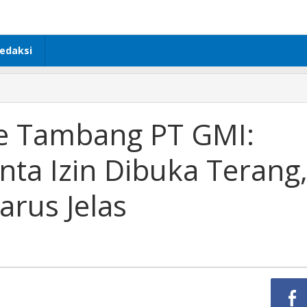
edaksi
n
e Tambang PT GMI:
ng
ta Izin Dibuka Terang
rus Jelas
,