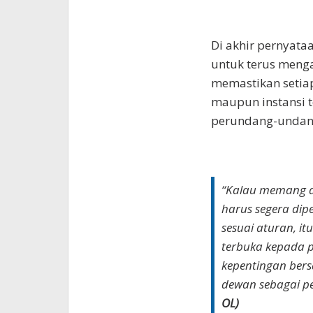
Di akhir pernyat
untuk terus menga
memastikan setia
maupun instansi t
perundang-undan
“Kalau memang a
harus segera dip
sesuai aturan, it
terbuka kepada pu
kepentingan bers
dewan sebagai pe
OL)