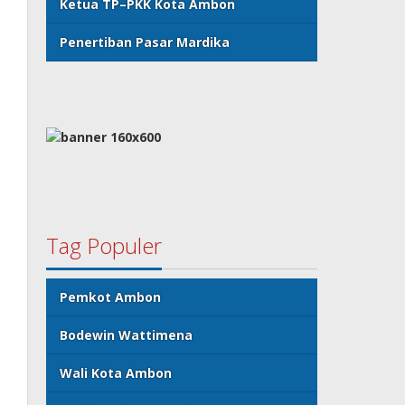
Ketua TP–PKK Kota Ambon
Penertiban Pasar Mardika
Tag Populer
Pemkot Ambon
Bodewin Wattimena
Wali Kota Ambon