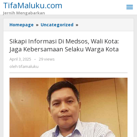
TifaMaluku.com
Lewati
ke
Jernih Mengabarkan
konten
Homepage
»
Uncategorized
»
Sikapi
Informasi
Di
Sikapi Informasi Di Medsos, Wali Kota:
Medsos,
Jaga Kebersamaan Selaku Warga Kota
Wali
Kota:
April 3, 2025
oleh
-
29 views
Jaga
tifamaluku
oleh
tifamaluku
Kebersamaan
Selaku
Warga
Kota