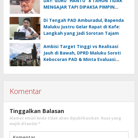
DAY: GURU “HANTU” 8 TAHUN TIDAK
MENGAJAR TAPI DIPAKSA PIMPIN
DINAS PENDIDIKAN SBT?
Di Tengah PAD Amburadul, Bapenda
Maluku Justru Gelar Rapat di Kafe:
Langkah yang Jadi Sorotan Tajam
Ambisi Target Tinggi vs Realisasi
Jauh di Bawah, DPRD Maluku Soroti
Kebocoran PAD & Minta Evaluasi
Total Kinerja OPD
Komentar
Tinggalkan Balasan
Alamat email Anda tidak akan dipublikasikan.
Ruas yang
wajib ditandai
*