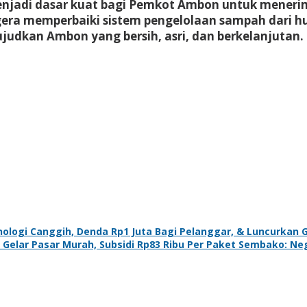
menjadi dasar kuat bagi Pemkot Ambon untuk menerim
gera memperbaiki sistem pengelolaan sampah dari hul
udkan Ambon yang bersih, asri, dan berkelanjutan.
ologi Canggih, Denda Rp1 Juta Bagi Pelanggar, & Luncurka
 Gelar Pasar Murah, Subsidi Rp83 Ribu Per Paket Sembako: N