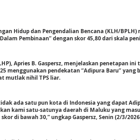
gan Hidup dan Pengendalian Bencana (KLH/BPLH) mer
lam Pembinaan” dengan skor 45,80 dari skala penil
P), Apries B. Gaspersz, menjelaskan penetapan in
025 menggunakan pendekatan “Adipura Baru” yang be
t mutlak nihil TPS liar.
 tidak ada satu pun kota di Indonesia yang dapat A
kan kami satu-satunya daerah di Maluku yang masuk k
kor di bawah 30,” ungkap Gaspersz, Senin (2/3/2026