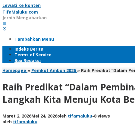
Lewati ke konten
TifaMaluku.com
Jernih Mengabarkan
Tambahkan Menu
Indeks Berita
Terms of Service
Box Redaksi
Homepage
»
Pemkot Ambon 2026
»
Raih Predikat “Dalam Pe
Raih Predikat “Dalam Pembina
Langkah Kita Menuju Kota Be
Maret 2, 2026
Mei 24, 2026
oleh
tifamaluku
-
8 views
oleh
tifamaluku