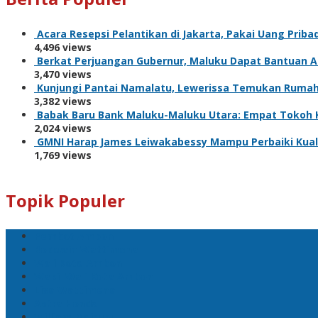
Acara Resepsi Pelantikan di Jakarta, Pakai Uang Prib
4,496 views
Berkat Perjuangan Gubernur, Maluku Dapat Bantuan 
3,470 views
Kunjungi Pantai Namalatu, Lewerissa Temukan Rumah 
3,382 views
Babak Baru Bank Maluku-Maluku Utara: Empat Tokoh K
2,024 views
GMNI Harap James Leiwakabessy Mampu Perbaiki Kuali
1,769 views
Topik Populer
Pemkot Ambon
Bodewin Wattimena
Wali Kota Ambon
Wakil Wali Kota Ambon
Lisa Wattimena
Astra Honda
William Mairuhu