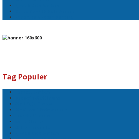
Pj Wali Kota Ambon
Ketua TP–PKK Kota Ambon
Penertiban Pasar Mardika
Tag Populer
Pemkot Ambon
Bodewin Wattimena
Wali Kota Ambon
Wakil Wali Kota Ambon
Lisa Wattimena
Astra Honda
William Mairuhu
Pj Wali Kota Ambon