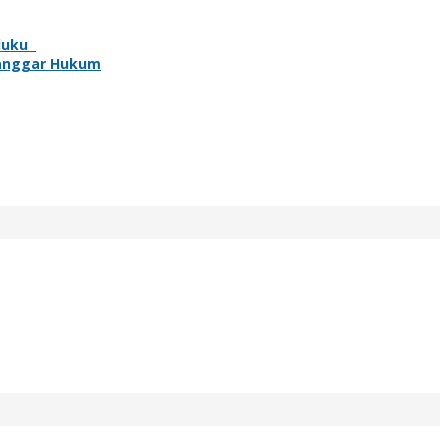
aluku
langgar Hukum