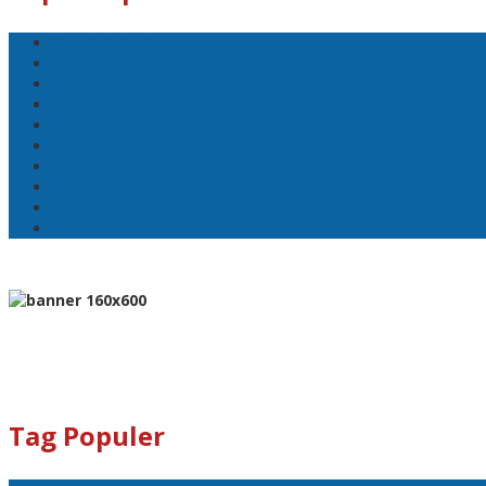
Pemkot Ambon
Bodewin Wattimena
Wali Kota Ambon
Wakil Wali Kota Ambon
Lisa Wattimena
Astra Honda
William Mairuhu
Pj Wali Kota Ambon
Ketua TP–PKK Kota Ambon
Penertiban Pasar Mardika
Tag Populer