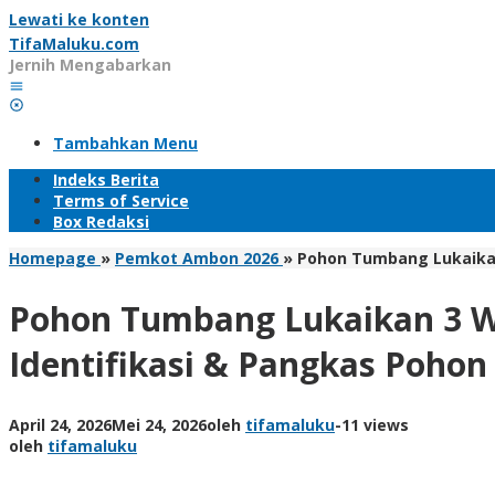
Lewati ke konten
TifaMaluku.com
Jernih Mengabarkan
Tambahkan Menu
Indeks Berita
Terms of Service
Box Redaksi
Homepage
»
Pemkot Ambon 2026
»
Pohon Tumbang Lukaikan 
Pohon Tumbang Lukaikan 3 Wa
Identifikasi & Pangkas Pohon
April 24, 2026
Mei 24, 2026
oleh
tifamaluku
-
11 views
oleh
tifamaluku