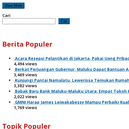
View More
Cari
Cari
Berita Populer
Acara Resepsi Pelantikan di Jakarta, Pakai Uang Prib
4,494 views
Berkat Perjuangan Gubernur, Maluku Dapat Bantuan 
3,469 views
Kunjungi Pantai Namalatu, Lewerissa Temukan Rumah 
3,382 views
Babak Baru Bank Maluku-Maluku Utara: Empat Tokoh K
2,022 views
GMNI Harap James Leiwakabessy Mampu Perbaiki Kuali
1,769 views
Topik Populer