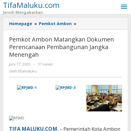
TifaMaluku.com
Lewati
ke
Jernih Mengabarkan
konten
Homepage
»
Pemkot Ambon
»
Pemkot
Ambon
Matangkan
Pemkot Ambon Matangkan Dokumen
Dokumen
Perencanaan Pembangunan Jangka
Perencanaan
Menengah
Pembangunan
Jangka
Juni 17, 2025
oleh
-
37 views
Menengah
tifamaluku
oleh
tifamaluku
TIFA MALUKU.COM
, – Pemerintah Kota Ambon