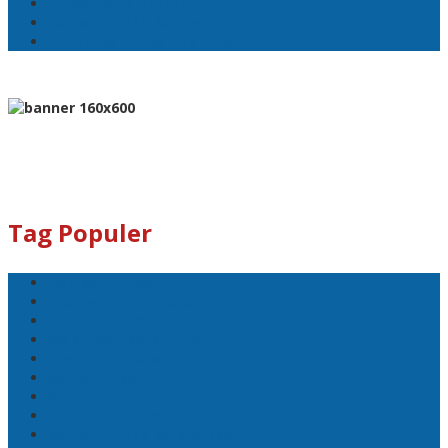
Pj Wali Kota Ambon
Ketua TP–PKK Kota Ambon
Penertiban Pasar Mardika
Tag Populer
Pemkot Ambon
Bodewin Wattimena
Wali Kota Ambon
Wakil Wali Kota Ambon
Lisa Wattimena
Astra Honda
William Mairuhu
Pj Wali Kota Ambon
Ketua TP–PKK Kota Ambon