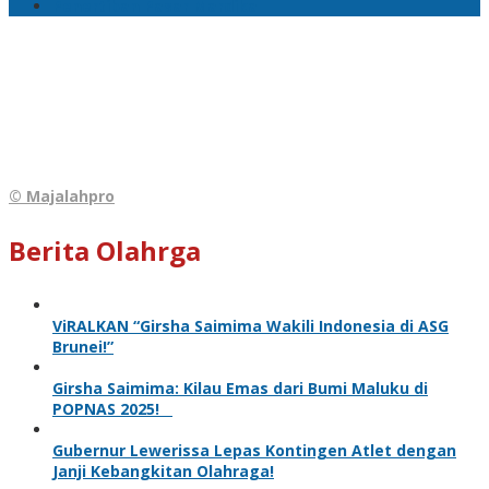
Penertiban Pasar Mardika
© Majalahpro
Berita Olahrga
ViRALKAN “Girsha Saimima Wakili Indonesia di ASG
Brunei!”
Girsha Saimima: Kilau Emas dari Bumi Maluku di
POPNAS 2025!
Gubernur Lewerissa Lepas Kontingen Atlet dengan
Janji Kebangkitan Olahraga!