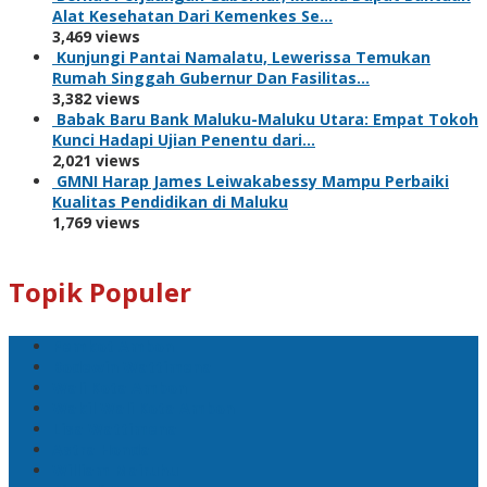
Alat Kesehatan Dari Kemenkes Se…
3,469 views
Kunjungi Pantai Namalatu, Lewerissa Temukan
Rumah Singgah Gubernur Dan Fasilitas…
3,382 views
Babak Baru Bank Maluku-Maluku Utara: Empat Tokoh
Kunci Hadapi Ujian Penentu dari…
2,021 views
GMNI Harap James Leiwakabessy Mampu Perbaiki
Kualitas Pendidikan di Maluku
1,769 views
Topik Populer
Pemkot Ambon
Bodewin Wattimena
Wali Kota Ambon
Wakil Wali Kota Ambon
Lisa Wattimena
Astra Honda
William Mairuhu