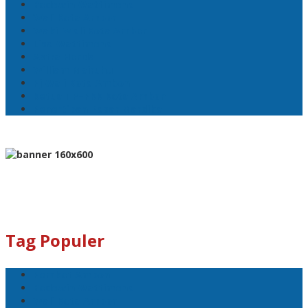
Bodewin Wattimena
Wali Kota Ambon
Wakil Wali Kota Ambon
Lisa Wattimena
Astra Honda
William Mairuhu
Pj Wali Kota Ambon
Ketua TP–PKK Kota Ambon
Penertiban Pasar Mardika
Tag Populer
Pemkot Ambon
Bodewin Wattimena
Wali Kota Ambon