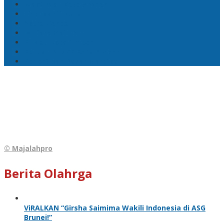
Wakil Wali Kota Ambon
Lisa Wattimena
Astra Honda
William Mairuhu
Pj Wali Kota Ambon
Ketua TP–PKK Kota Ambon
Penertiban Pasar Mardika
© Majalahpro
Berita Olahrga
ViRALKAN “Girsha Saimima Wakili Indonesia di ASG
Brunei!”