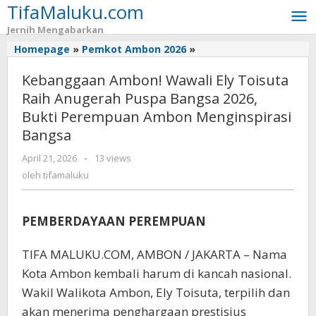
TifaMaluku.com
Lewati
ke
Jernih Mengabarkan
konten
Homepage
»
Pemkot Ambon 2026
»
Kebanggaan
Ambon!
Kebanggaan Ambon! Wawali Ely Toisuta
Wawali
Ely
Raih Anugerah Puspa Bangsa 2026,
Toisuta
Bukti Perempuan Ambon Menginspirasi
Raih
Bangsa
Anugerah
Puspa
April 21, 2026
oleh
-
13 views
Bangsa
tifamaluku
oleh
tifamaluku
2026,
Bukti
Perempuan
PEMBERDAYAAN PEREMPUAN
Ambon
Menginspirasi
TIFA MALUKU.COM, AMBON / JAKARTA – Nama
Bangsa
Kota Ambon kembali harum di kancah nasional.
Wakil Walikota Ambon, Ely Toisuta, terpilih dan
akan menerima penghargaan prestisius