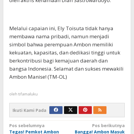
oleh aktris kenamaan Dian Sastrowardoyo.
Melalui capaian ini, Ely Toisuta tidak hanya
membawa nama pribadi, namun menjadi
simbol bahwa perempuan Ambon memiliki
kekuatan, kapasitas, dan dedikasi tinggi untuk
berkontribusi bagi kemajuan daerah dan
bangsa Indonesia. Selamat dan sukses mewakili
Ambon Manise! (TM-OL)
oleh
tifamaluku
Ikuti Kami Pada
Navigasi
Pos sebelumnya
Pos berikutnya
Tegas! Pemkot Ambon
Bangga! Ambon Masuk