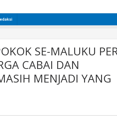
edaksi
ARGA
AHAN
OKOK
OKOK SE-MALUKU PE
-
ALUKU
ARGA CABAI DAN
ER
I
ASIH MENJADI YANG
26:
ARGA
BAI
AN
UMBU
APUR
ASIH
ENJADI