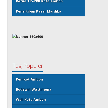
Ketua TP–PKK Kota Ambon
Penertiban Pasar Mardika
Tag Populer
Pemkot Ambon
Bodewin Wattimena
Wali Kota Ambon