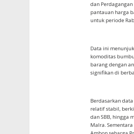
dan Perdagangan (
pantauan harga b
untuk periode Rab
Data ini menunju
komoditas bumbu 
barang dengan angk
signifikan di berb
Berdasarkan data
relatif stabil, be
dan SBB, hingga m
Malra. Sementara 
Ambon seharga Rp1