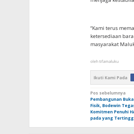
“Kami terus mema
ketersediaan bara
masyarakat Maluk
oleh
tifamaluku
Ikuti Kami Pada
Navigasi
Pos sebelumnya
Pembangunan Buka
pos
Fisik, Bodewin Teg
Komitmen Penuhi H
pada yang Tertingg