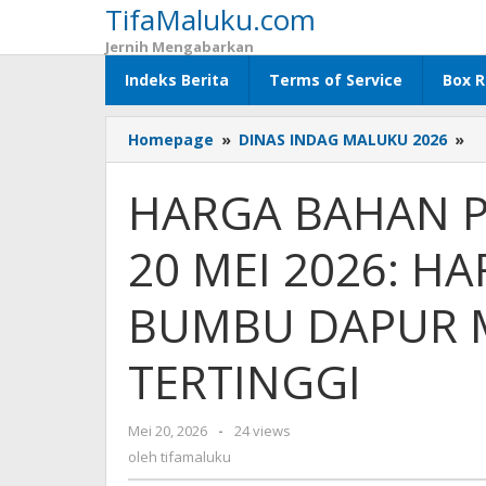
TifaMaluku.com
Lewati
ke
Jernih Mengabarkan
konten
Indeks Berita
Terms of Service
Box R
Homepage
»
DINAS INDAG MALUKU 2026
»
H
B
P
HARGA BAHAN P
SE
M
20 MEI 2026: H
P
20
ME
BUMBU DAPUR M
20
H
TERTINGGI
CA
D
B
Mei 20, 2026
oleh
-
24 views
D
tifamaluku
oleh
tifamaluku
M
M