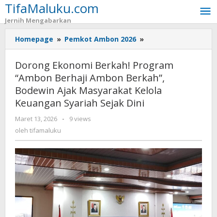
TifaMaluku.com
Lewati
ke
Jernih Mengabarkan
konten
Homepage
»
Pemkot Ambon 2026
»
Dorong
Ekonomi
Berkah!
Dorong Ekonomi Berkah! Program
Program
“Ambon Berhaji Ambon Berkah”,
“Ambon
Bodewin Ajak Masyarakat Kelola
Berhaji
Ambon
Keuangan Syariah Sejak Dini
Berkah”,
Maret 13, 2026
oleh
-
9 views
Bodewin
tifamaluku
oleh
tifamaluku
Ajak
Masyarakat
Kelola
Keuangan
Syariah
Sejak
Dini