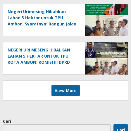
Negeri Urimesing Hibahkan
Lahan 5 Hektar untuk TPU
Ambon, Syaratnya: Bangun Jalan
Akses dan Fasilitas
NEGERI URI MESENG HIBALKAN
LAHAN 5 HEKTAR UNTUK TPU
KOTA AMBON: KOMISI III DPRD
APRESIASI TINGGI & SEBUT JADI
CONTOH NEGERI LAIN
View More
Cari
Cari