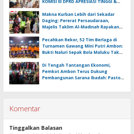
KOMISI III DPRD APRESIASI TINGGI &
SEBUT JADI CONTOH NEGERI LAIN
Makna Kurban Lebih dari Sekadar
Daging: Pererat Persaudaraan,
Majelis Taklim Al-Madinah Rayakan
Milad ke-3 Berbagi Kebahagiaan
Pecahkan Rekor, 52 Tim Berlaga di
Turnamen Gawang Mini Putri Ambon:
Bukti Naluri Sepak Bola Maluku Tak
Hanya Milik Pria
Di Tengah Tantangan Ekonomi,
Pemkot Ambon Terus Dukung
Pembangunan Sarana Ibadah: Pastori
Jadi Pusat Penyelesaian Masalah
Sosial
Komentar
Tinggalkan Balasan