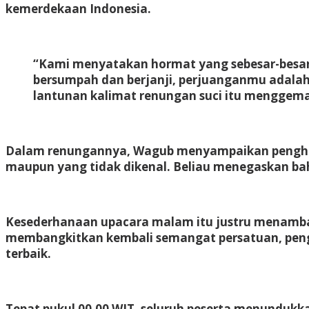
kemerdekaan Indonesia.
“Kami menyatakan hormat yang sebesar-besar
bersumpah dan berjanji, perjuanganmu adalah 
lantunan kalimat renungan suci itu menggema,
Dalam renungannya, Wagub menyampaikan penghor
maupun yang tidak dikenal. Beliau menegaskan ba
Kesederhanaan upacara malam itu justru menambah
membangkitkan kembali semangat persatuan, peng
terbaik.
Tepat pukul 00.00 WIT, seluruh peserta menundukkan