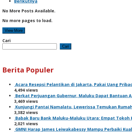
Berikutnya
No More Posts Available.
No more pages to load.
View More
Cari
Cari
Berita Populer
Acara Resepsi Pelantikan di Jakarta, Pakai Uang Prib
4,494 views
Berkat Perjuangan Gubernur, Maluku Dapat Bantuan 
3,469 views
Kunjungi Pantai Namalatu, Lewerissa Temukan Rumah 
3,382 views
Babak Baru Bank Maluku-Maluku Utara: Empat Tokoh K
2,021 views
GMNI Harap James Leiwakabessy Mampu Perbaiki Kuali