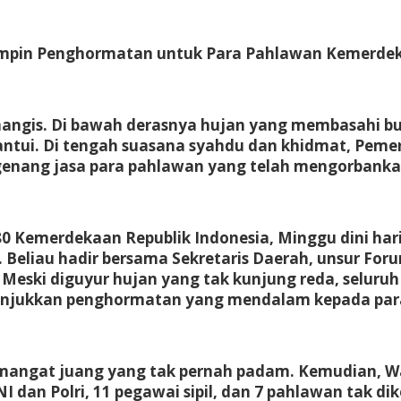
Pimpin Penghormatan untuk Para Pahlawan Kemerde
angis. Di bawah derasnya hujan yang membasahi bum
ui. Di tengah suasana syahdu dan khidmat, Pemer
engenang jasa para pahlawan yang telah mengorbank
 Kemerdekaan Republik Indonesia, Minggu dini hari
. Beliau hadir bersama Sekretaris Daerah, unsur Fo
. Meski diguyur hujan yang tak kunjung reda, seluruh
unjukkan penghormatan yang mendalam kepada par
semangat juang yang tak pernah padam. Kemudian, 
dan Polri, 11 pegawai sipil, dan 7 pahlawan tak d