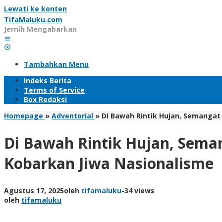
Lewati ke konten
TifaMaluku.com
Jernih Mengabarkan
Tambahkan Menu
Indeks Berita
Terms of Service
Box Redaksi
Homepage
»
Adventorial
»
Di Bawah Rintik Hujan, Semangat
Di Bawah Rintik Hujan, Sema
Kobarkan Jiwa Nasionalisme
Agustus 17, 2025
oleh
tifamaluku
-
34 views
oleh
tifamaluku