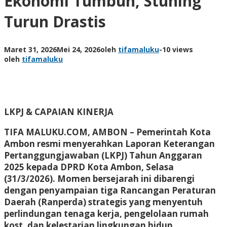
Ekonomi Tumbuh, Stuning
Turun Drastis
Maret 31, 2026
Mei 24, 2026
oleh
tifamaluku
-
10 views
oleh
tifamaluku
LKPJ & CAPAIAN KINERJA
TIFA MALUKU.COM, AMBON –
Pemerintah Kota
Ambon resmi menyerahkan Laporan Keterangan
Pertanggungjawaban (LKPJ) Tahun Anggaran
2025 kepada DPRD Kota Ambon, Selasa
(31/3/2026). Momen bersejarah ini dibarengi
dengan penyampaian tiga Rancangan Peraturan
Daerah (Ranperda) strategis yang menyentuh
perlindungan tenaga kerja, pengelolaan rumah
kost, dan kelestarian lingkungan hidup.