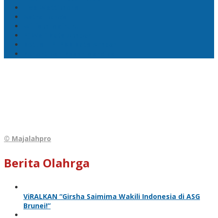
Lisa Wattimena
Astra Honda
William Mairuhu
Pj Wali Kota Ambon
Ketua TP–PKK Kota Ambon
Penertiban Pasar Mardika
© Majalahpro
Berita Olahrga
ViRALKAN “Girsha Saimima Wakili Indonesia di ASG
Brunei!”