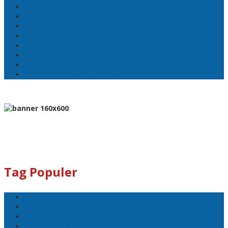
Wali Kota Ambon
Wakil Wali Kota Ambon
Lisa Wattimena
Astra Honda
William Mairuhu
Pj Wali Kota Ambon
Ketua TP–PKK Kota Ambon
Penertiban Pasar Mardika
Tag Populer
Pemkot Ambon
Bodewin Wattimena
Wali Kota Ambon
Wakil Wali Kota Ambon