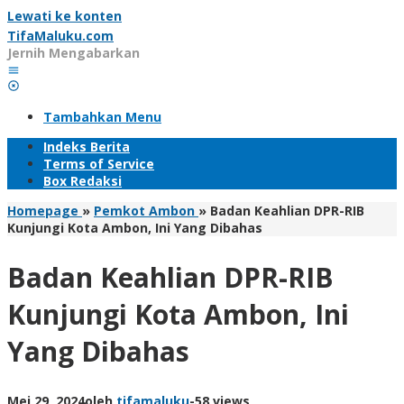
Lewati ke konten
TifaMaluku.com
Jernih Mengabarkan
Tambahkan Menu
Indeks Berita
Terms of Service
Box Redaksi
Homepage
»
Pemkot Ambon
»
Badan Keahlian DPR-RIB
Kunjungi Kota Ambon, Ini Yang Dibahas
Badan Keahlian DPR-RIB
Kunjungi Kota Ambon, Ini
Yang Dibahas
Mei 29, 2024
oleh
tifamaluku
-
58 views