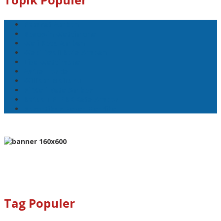
Pemkot Ambon
Bodewin Wattimena
Wali Kota Ambon
Wakil Wali Kota Ambon
Lisa Wattimena
Astra Honda
William Mairuhu
Pj Wali Kota Ambon
Ketua TP–PKK Kota Ambon
Penertiban Pasar Mardika
Tag Populer