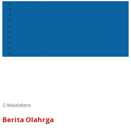
Pemkot Ambon
Bodewin Wattimena
Wali Kota Ambon
Wakil Wali Kota Ambon
Lisa Wattimena
Astra Honda
William Mairuhu
Pj Wali Kota Ambon
Ketua TP–PKK Kota Ambon
Penertiban Pasar Mardika
© Majalahpro
Berita Olahrga