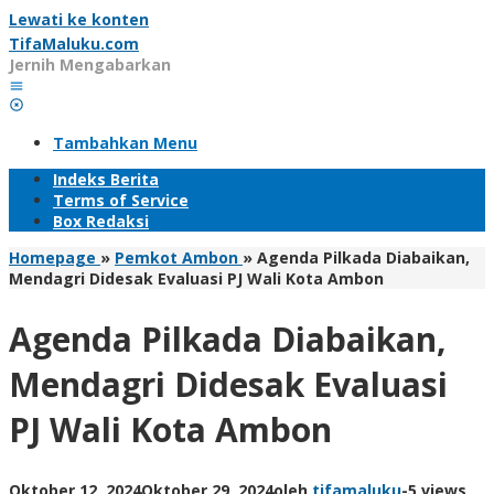
Lewati ke konten
TifaMaluku.com
Jernih Mengabarkan
Tambahkan Menu
Indeks Berita
Terms of Service
Box Redaksi
Homepage
»
Pemkot Ambon
»
Agenda Pilkada Diabaikan,
Mendagri Didesak Evaluasi PJ Wali Kota Ambon
Agenda Pilkada Diabaikan,
Mendagri Didesak Evaluasi
PJ Wali Kota Ambon
Oktober 12, 2024
Oktober 29, 2024
oleh
tifamaluku
-
5 views