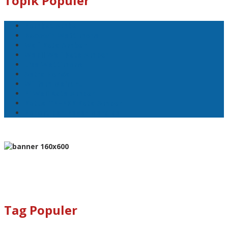
Topik Populer
Pemkot Ambon
Bodewin Wattimena
Wali Kota Ambon
Wakil Wali Kota Ambon
Lisa Wattimena
Astra Honda
William Mairuhu
Pj Wali Kota Ambon
Ketua TP–PKK Kota Ambon
Penertiban Pasar Mardika
Tag Populer