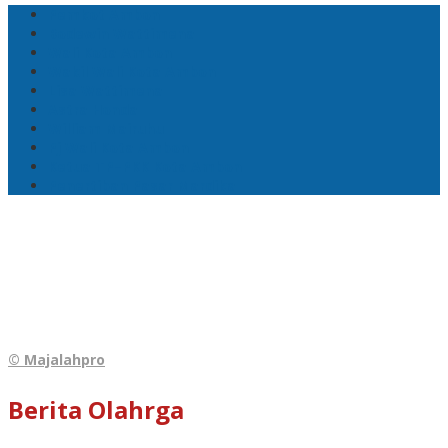
Pemkot Ambon
Bodewin Wattimena
Wali Kota Ambon
Wakil Wali Kota Ambon
Lisa Wattimena
Astra Honda
William Mairuhu
Pj Wali Kota Ambon
Ketua TP–PKK Kota Ambon
Penertiban Pasar Mardika
© Majalahpro
Berita Olahrga