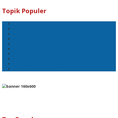
Topik Populer
Pemkot Ambon
Bodewin Wattimena
Wali Kota Ambon
Wakil Wali Kota Ambon
Lisa Wattimena
Astra Honda
William Mairuhu
Pj Wali Kota Ambon
Ketua TP–PKK Kota Ambon
Penertiban Pasar Mardika