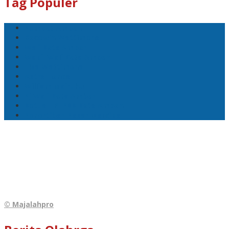
Tag Populer
Pemkot Ambon
Bodewin Wattimena
Wali Kota Ambon
Wakil Wali Kota Ambon
Lisa Wattimena
Astra Honda
William Mairuhu
Pj Wali Kota Ambon
Ketua TP–PKK Kota Ambon
Penertiban Pasar Mardika
© Majalahpro