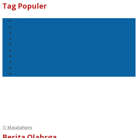
Tag Populer
Pemkot Ambon
Bodewin Wattimena
Wali Kota Ambon
Wakil Wali Kota Ambon
Lisa Wattimena
Astra Honda
William Mairuhu
Pj Wali Kota Ambon
Ketua TP–PKK Kota Ambon
Penertiban Pasar Mardika
© Majalahpro
Berita Olahrga