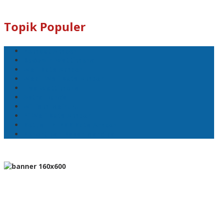
Topik Populer
Pemkot Ambon
Bodewin Wattimena
Wali Kota Ambon
Wakil Wali Kota Ambon
Lisa Wattimena
Astra Honda
William Mairuhu
Pj Wali Kota Ambon
Ketua TP–PKK Kota Ambon
Penertiban Pasar Mardika