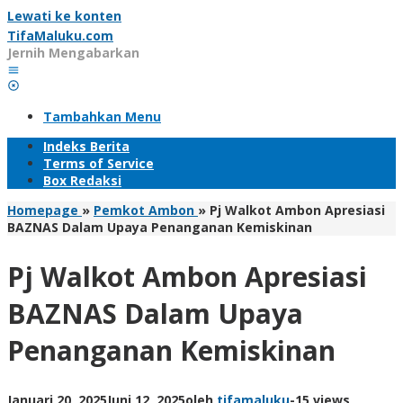
Lewati ke konten
TifaMaluku.com
Jernih Mengabarkan
Tambahkan Menu
Indeks Berita
Terms of Service
Box Redaksi
Homepage
»
Pemkot Ambon
»
Pj Walkot Ambon Apresiasi
BAZNAS Dalam Upaya Penanganan Kemiskinan
Pj Walkot Ambon Apresiasi
BAZNAS Dalam Upaya
Penanganan Kemiskinan
Januari 20, 2025
Juni 12, 2025
oleh
tifamaluku
-
15 views