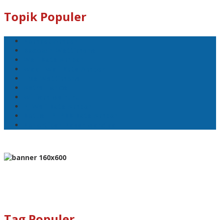
Topik Populer
Pemkot Ambon
Bodewin Wattimena
Wali Kota Ambon
Wakil Wali Kota Ambon
Lisa Wattimena
Astra Honda
William Mairuhu
Pj Wali Kota Ambon
Ketua TP–PKK Kota Ambon
Penertiban Pasar Mardika
Tag Populer