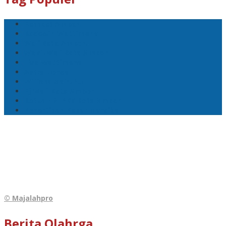
Pemkot Ambon
Bodewin Wattimena
Wali Kota Ambon
Wakil Wali Kota Ambon
Lisa Wattimena
Astra Honda
William Mairuhu
Pj Wali Kota Ambon
Ketua TP–PKK Kota Ambon
Penertiban Pasar Mardika
© Majalahpro
Berita Olahrga