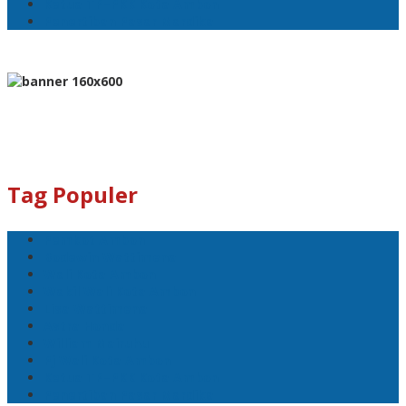
Ketua TP–PKK Kota Ambon
Penertiban Pasar Mardika
Tag Populer
Pemkot Ambon
Bodewin Wattimena
Wali Kota Ambon
Wakil Wali Kota Ambon
Lisa Wattimena
Astra Honda
William Mairuhu
Pj Wali Kota Ambon
Ketua TP–PKK Kota Ambon
Penertiban Pasar Mardika