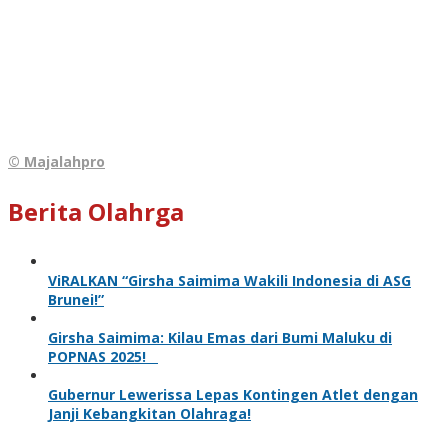
© Majalahpro
Berita Olahrga
ViRALKAN “Girsha Saimima Wakili Indonesia di ASG
Brunei!”
Girsha Saimima: Kilau Emas dari Bumi Maluku di
POPNAS 2025!
Gubernur Lewerissa Lepas Kontingen Atlet dengan
Janji Kebangkitan Olahraga!