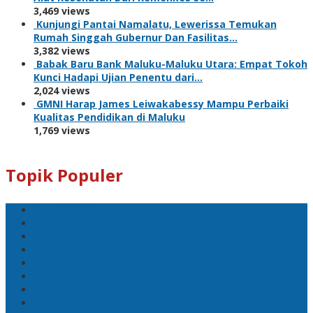
3,469 views
Kunjungi Pantai Namalatu, Lewerissa Temukan
Rumah Singgah Gubernur Dan Fasilitas…
3,382 views
Babak Baru Bank Maluku-Maluku Utara: Empat Tokoh
Kunci Hadapi Ujian Penentu dari…
2,024 views
GMNI Harap James Leiwakabessy Mampu Perbaiki
Kualitas Pendidikan di Maluku
1,769 views
Topik Populer
Pemkot Ambon
Bodewin Wattimena
Wali Kota Ambon
Wakil Wali Kota Ambon
Lisa Wattimena
Astra Honda
William Mairuhu
Pj Wali Kota Ambon