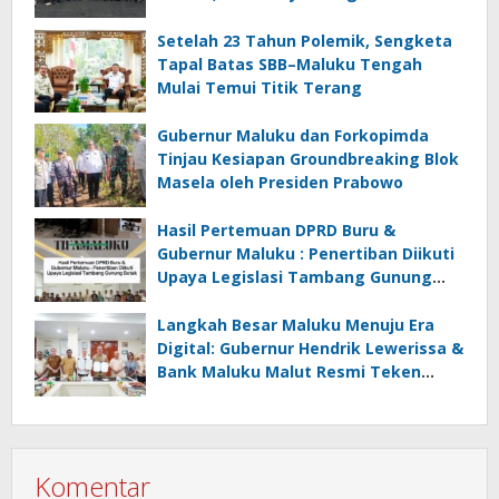
Semakin Kokoh
Setelah 23 Tahun Polemik, Sengketa
Tapal Batas SBB–Maluku Tengah
Mulai Temui Titik Terang
Gubernur Maluku dan Forkopimda
Tinjau Kesiapan Groundbreaking Blok
Masela oleh Presiden Prabowo
Hasil Pertemuan DPRD Buru &
Gubernur Maluku : Penertiban Diikuti
Upaya Legislasi Tambang Gunung
Botak
Langkah Besar Maluku Menuju Era
Digital: Gubernur Hendrik Lewerissa &
Bank Maluku Malut Resmi Teken
Kerja Sama Transformasi Keuangan
Daerah
Komentar