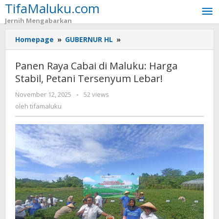
TifaMaluku.com
Lewati
ke
Jernih Mengabarkan
konten
Homepage
»
GUBERNUR HL
»
Panen
Raya
Cabai
Panen Raya Cabai di Maluku: Harga
di
Stabil, Petani Tersenyum Lebar!
Maluku:
Harga
November 12, 2025
oleh
-
52 views
Stabil,
tifamaluku
oleh
tifamaluku
Petani
Tersenyum
Lebar!