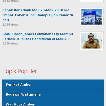
3,382 views
Babak Baru Bank Maluku-Maluku Utara:
Empat Tokoh Kunci Hadapi Ujian Penentu
dari…
2,024 views
GMNI Harap James Leiwakabessy Mampu
Perbaiki Kualitas Pendidikan di Maluku
1,769 views
Topik Populer
Pemkot Ambon
Bodewin Wattimena
Wali Kota Ambon