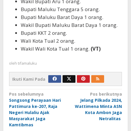
Wakil Bupati Aru 1 orang.
Bupati Maluku Tenggara 5 orang.
Bupati Maluku Barat Daya 1 orang.
Wakil Bupati Maluku Barat Daya 1 orang.
Bupati KKT 2 orang.
Wali Kota Tual 2 orang.
Wakil Wali Kota Tual 1 orang.
(VT)
oleh
tifamaluku
Ikuti Kami Pada
Navigasi
Pos sebelumnya
Pos berikutnya
Songsong Perayaan Hari
Jelang Pilkada 2024,
pos
Pattimura ke-207, Raja
Wattimena Minta ASN
Negeri Hulaliu Ajak
Kota Ambon Jaga
Masyarakat Jaga
Netralitas
Kamtibmas