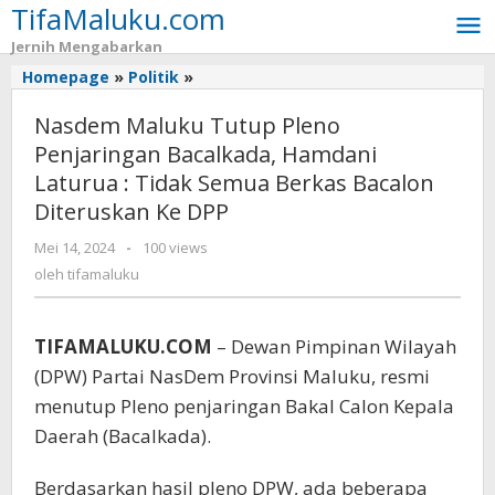
TifaMaluku.com
Lewati
ke
Jernih Mengabarkan
konten
Homepage
»
Politik
»
Nasdem
Maluku
Nasdem Maluku Tutup Pleno
Tutup
Pleno
Penjaringan Bacalkada, Hamdani
Penjaringan
Laturua : Tidak Semua Berkas Bacalon
Bacalkada,
Diteruskan Ke DPP
Hamdani
Laturua
Mei 14, 2024
oleh
-
100 views
:
tifamaluku
oleh
tifamaluku
Tidak
Semua
Berkas
TIFAMALUKU.COM
– Dewan Pimpinan Wilayah
Bacalon
(DPW) Partai NasDem Provinsi Maluku, resmi
Diteruskan
Ke
menutup Pleno penjaringan Bakal Calon Kepala
DPP
Daerah (Bacalkada).
Berdasarkan hasil pleno DPW, ada beberapa