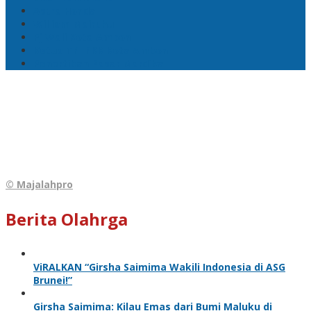
Astra Honda
William Mairuhu
Pj Wali Kota Ambon
Ketua TP–PKK Kota Ambon
Penertiban Pasar Mardika
© Majalahpro
Berita Olahrga
ViRALKAN “Girsha Saimima Wakili Indonesia di ASG
Brunei!”
Girsha Saimima: Kilau Emas dari Bumi Maluku di