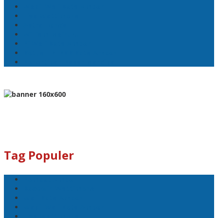
Wakil Wali Kota Ambon
Lisa Wattimena
Astra Honda
William Mairuhu
Pj Wali Kota Ambon
Ketua TP–PKK Kota Ambon
Penertiban Pasar Mardika
Tag Populer
Pemkot Ambon
Bodewin Wattimena
Wali Kota Ambon
Wakil Wali Kota Ambon
Lisa Wattimena