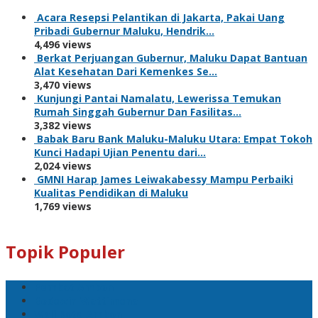
Acara Resepsi Pelantikan di Jakarta, Pakai Uang
Pribadi Gubernur Maluku, Hendrik…
4,496 views
Berkat Perjuangan Gubernur, Maluku Dapat Bantuan
Alat Kesehatan Dari Kemenkes Se…
3,470 views
Kunjungi Pantai Namalatu, Lewerissa Temukan
Rumah Singgah Gubernur Dan Fasilitas…
3,382 views
Babak Baru Bank Maluku-Maluku Utara: Empat Tokoh
Kunci Hadapi Ujian Penentu dari…
2,024 views
GMNI Harap James Leiwakabessy Mampu Perbaiki
Kualitas Pendidikan di Maluku
1,769 views
Topik Populer
Pemkot Ambon
Bodewin Wattimena
Wali Kota Ambon