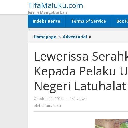
TifaMaluku.com
Lewati
ke
Jernih Mengabarkan
konten
Indeks Berita
Terms of Service
Box R
Homepage
»
Adventorial
»
Lewerissa
Serahkan
50
Lewerissa Serah
Unit
Gerobak
Kepada Pelaku U
Kepada
Pelaku
Usaha
Negeri Latuhalat
Bata
Merah
di
Oktober 11, 2024
oleh
-
141 views
Negeri
tifamaluku
oleh
tifamaluku
Latuhalat