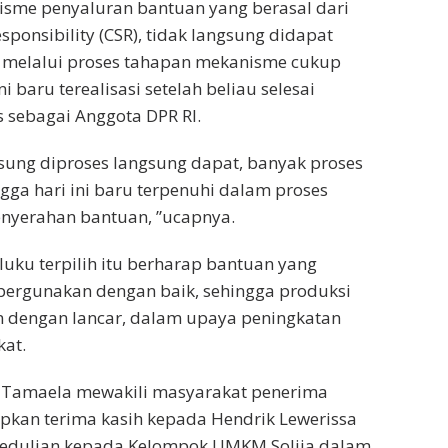
isme penyaluran bantuan yang berasal dari
esponsibility (CSR), tidak langsung didapat
pi melalui proses tahapan mekanisme cukup
i baru terealisasi setelah beliau selesai
sebagai Anggota DPR RI.
ngsung diproses langsung dapat, banyak proses
ngga hari ini baru terpenuhi dalam proses
nyerahan bantuan, ”ucapnya.
ku terpilih itu berharap bantuan yang
pergunakan dengan baik, sehingga produksi
n dengan lancar, dalam upaya peningkatan
at.
vi Tamaela mewakili masyarakat penerima
kan terima kasih kepada Hendrik Lewerissa
epedulian kepada Kelompok UMKM Solija dalam