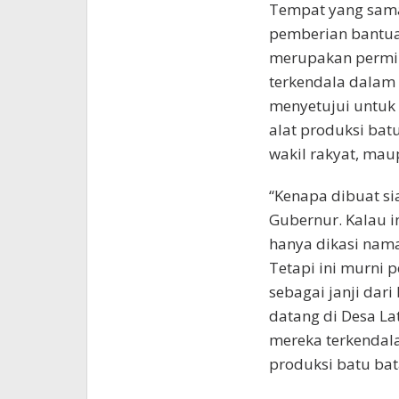
Tempat yang sama
pemberian bantua
merupakan permin
terkendala dalam 
menyetujui untu
alat produksi ba
wakil rakyat, maup
“Kenapa dibuat si
Gubernur. Kalau 
hanya dikasi nama
Tetapi ini murni 
sebagai janji dari
datang di Desa L
mereka terkendal
produksi batu bata