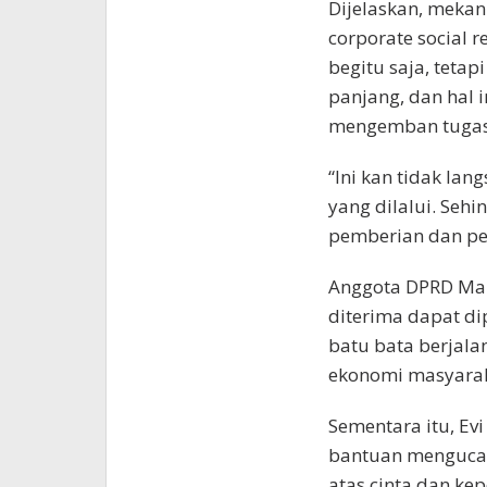
Dijelaskan, mekan
corporate social r
begitu saja, teta
panjang, dan hal in
mengemban tugas 
“Ini kan tidak la
yang dilalui. Sehi
pemberian dan pe
Anggota DPRD Malu
diterima dapat di
batu bata berjala
ekonomi masyarak
Sementara itu, E
bantuan mengucap
atas cinta dan k