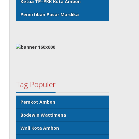
Ketua TP–PKK Kota Ambon
Penertiban Pasar Mardika
Tag Populer
Pemkot Ambon
Bodewin Wattimena
Wali Kota Ambon