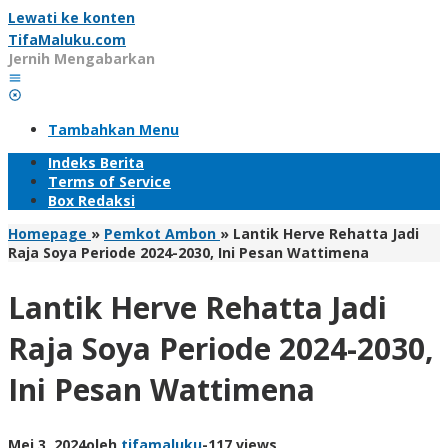
Lewati ke konten
TifaMaluku.com
Jernih Mengabarkan
Tambahkan Menu
Indeks Berita
Terms of Service
Box Redaksi
Homepage
»
Pemkot Ambon
»
Lantik Herve Rehatta Jadi
Raja Soya Periode 2024-2030, Ini Pesan Wattimena
Lantik Herve Rehatta Jadi
Raja Soya Periode 2024-2030,
Ini Pesan Wattimena
Mei 3, 2024
oleh
tifamaluku
-
117 views