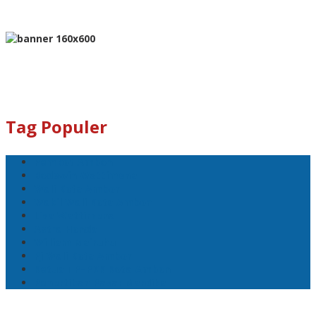
Tag Populer
Pemkot Ambon
Bodewin Wattimena
Wali Kota Ambon
Wakil Wali Kota Ambon
Lisa Wattimena
Astra Honda
William Mairuhu
Pj Wali Kota Ambon
Ketua TP–PKK Kota Ambon
Penertiban Pasar Mardika