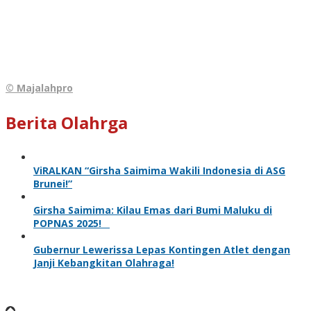
© Majalahpro
Berita Olahrga
ViRALKAN “Girsha Saimima Wakili Indonesia di ASG
Brunei!”
Girsha Saimima: Kilau Emas dari Bumi Maluku di
POPNAS 2025!
Gubernur Lewerissa Lepas Kontingen Atlet dengan
Janji Kebangkitan Olahraga!