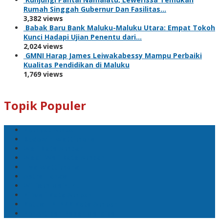
Rumah Singgah Gubernur Dan Fasilitas…
3,382 views
Babak Baru Bank Maluku-Maluku Utara: Empat Tokoh
Kunci Hadapi Ujian Penentu dari…
2,024 views
GMNI Harap James Leiwakabessy Mampu Perbaiki
Kualitas Pendidikan di Maluku
1,769 views
Topik Populer
Pemkot Ambon
Bodewin Wattimena
Wali Kota Ambon
Wakil Wali Kota Ambon
Lisa Wattimena
Astra Honda
William Mairuhu
Pj Wali Kota Ambon
Ketua TP–PKK Kota Ambon
Penertiban Pasar Mardika