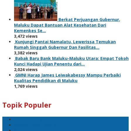
Berkat Perjuangan Gubernur,
Maluku Dapat Bantuan Alat Kesehatan Dari
Kemenkes Se…
3,472 views
Kunjungi Pantai Namalatu, Lewerissa Temukan
Rumah Singgah Gubernur Dan Fasilitas…
3,382 views
Babak Baru Bank Maluku-Maluku Utara: Empat Tokoh
Kunci Hadapi Ujian Penentu dari…
2,024 views
GMNI Harap James Leiwakabessy Mampu Perbaiki
Kualitas Pendidikan di Maluku
1,769 views
Topik Populer
Pemkot Ambon
Bodewin Wattimena
Wali Kota Ambon