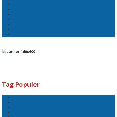
Wakil Wali Kota Ambon
Lisa Wattimena
Astra Honda
William Mairuhu
Pj Wali Kota Ambon
Ketua TP–PKK Kota Ambon
Penertiban Pasar Mardika
Tag Populer
Pemkot Ambon
Bodewin Wattimena
Wali Kota Ambon
Wakil Wali Kota Ambon