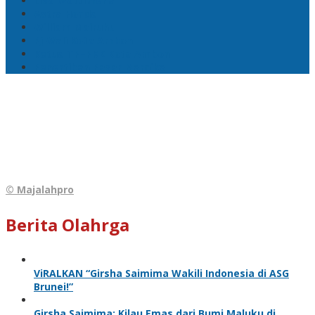
Lisa Wattimena
Astra Honda
William Mairuhu
Pj Wali Kota Ambon
Ketua TP–PKK Kota Ambon
Penertiban Pasar Mardika
© Majalahpro
Berita Olahrga
ViRALKAN “Girsha Saimima Wakili Indonesia di ASG
Brunei!”
Girsha Saimima: Kilau Emas dari Bumi Maluku di