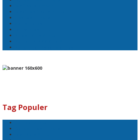
Wali Kota Ambon
Wakil Wali Kota Ambon
Lisa Wattimena
Astra Honda
William Mairuhu
Pj Wali Kota Ambon
Ketua TP–PKK Kota Ambon
Penertiban Pasar Mardika
Tag Populer
Pemkot Ambon
Bodewin Wattimena
Wali Kota Ambon