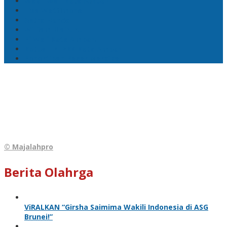
Wakil Wali Kota Ambon
Lisa Wattimena
Astra Honda
William Mairuhu
Pj Wali Kota Ambon
Ketua TP–PKK Kota Ambon
Penertiban Pasar Mardika
© Majalahpro
Berita Olahrga
ViRALKAN “Girsha Saimima Wakili Indonesia di ASG
Brunei!”