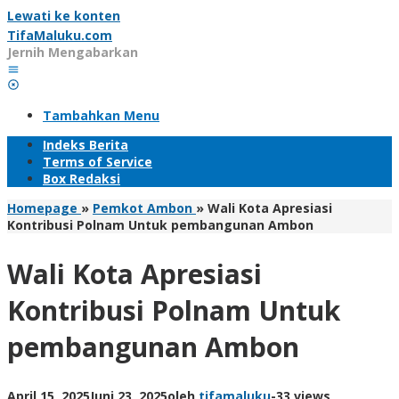
Lewati ke konten
TifaMaluku.com
Jernih Mengabarkan
Tambahkan Menu
Indeks Berita
Terms of Service
Box Redaksi
Homepage
»
Pemkot Ambon
»
Wali Kota Apresiasi
Kontribusi Polnam Untuk pembangunan Ambon
Wali Kota Apresiasi
Kontribusi Polnam Untuk
pembangunan Ambon
April 15, 2025
Juni 23, 2025
oleh
tifamaluku
-
33 views