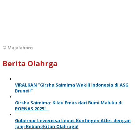
© Majalahpro
Berita Olahrga
ViRALKAN “Girsha Saimima Wakili Indonesia di ASG
Brunei!”
Girsha Saimima: Kilau Emas dari Bumi Maluku di
POPNAS 2025!
Gubernur Lewerissa Lepas Kontingen Atlet dengan
Janji Kebangkitan Olahraga!