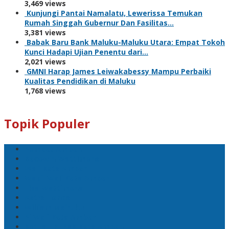
3,469 views
Kunjungi Pantai Namalatu, Lewerissa Temukan
Rumah Singgah Gubernur Dan Fasilitas…
3,381 views
Babak Baru Bank Maluku-Maluku Utara: Empat Tokoh
Kunci Hadapi Ujian Penentu dari…
2,021 views
GMNI Harap James Leiwakabessy Mampu Perbaiki
Kualitas Pendidikan di Maluku
1,768 views
Topik Populer
Pemkot Ambon
Bodewin Wattimena
Wali Kota Ambon
Wakil Wali Kota Ambon
Lisa Wattimena
Astra Honda
William Mairuhu
Pj Wali Kota Ambon
Ketua TP–PKK Kota Ambon