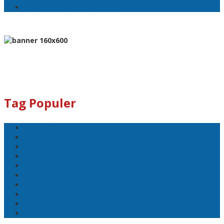
Penertiban Pasar Mardika
Tag Populer
Pemkot Ambon
Bodewin Wattimena
Wali Kota Ambon
Wakil Wali Kota Ambon
Lisa Wattimena
Astra Honda
William Mairuhu
Pj Wali Kota Ambon
Ketua TP–PKK Kota Ambon
Penertiban Pasar Mardika