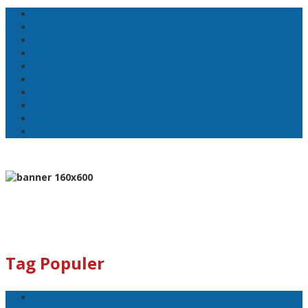
Pemkot Ambon
Bodewin Wattimena
Wali Kota Ambon
Wakil Wali Kota Ambon
Lisa Wattimena
Astra Honda
William Mairuhu
Pj Wali Kota Ambon
Ketua TP–PKK Kota Ambon
Penertiban Pasar Mardika
Tag Populer
Pemkot Ambon