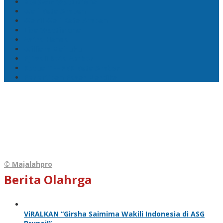
Bodewin Wattimena
Wali Kota Ambon
Wakil Wali Kota Ambon
Lisa Wattimena
Astra Honda
William Mairuhu
Pj Wali Kota Ambon
Ketua TP–PKK Kota Ambon
Penertiban Pasar Mardika
© Majalahpro
Berita Olahrga
ViRALKAN “Girsha Saimima Wakili Indonesia di ASG