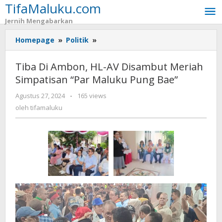
TifaMaluku.com
Lewati
ke
Jernih Mengabarkan
konten
Homepage
»
Politik
»
Tiba
Di
Ambon,
Tiba Di Ambon, HL-AV Disambut Meriah
HL-
Simpatisan “Par Maluku Pung Bae”
AV
Disambut
Agustus 27, 2024
oleh
-
165 views
Meriah
tifamaluku
oleh
tifamaluku
Simpatisan
“Par
Maluku
Pung
Bae”