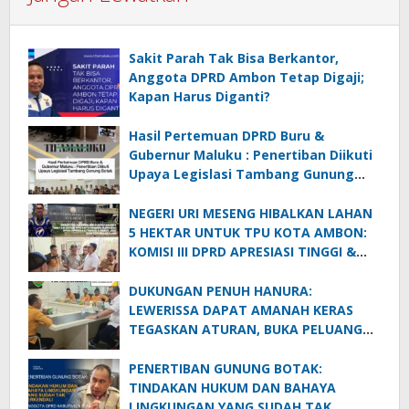
Sakit Parah Tak Bisa Berkantor,
Anggota DPRD Ambon Tetap Digaji;
Kapan Harus Diganti?
Hasil Pertemuan DPRD Buru &
Gubernur Maluku : Penertiban Diikuti
Upaya Legislasi Tambang Gunung
Botak
NEGERI URI MESENG HIBALKAN LAHAN
5 HEKTAR UNTUK TPU KOTA AMBON:
KOMISI III DPRD APRESIASI TINGGI &
SEBUT JADI CONTOH NEGERI LAIN
DUKUNGAN PENUH HANURA:
LEWERISSA DAPAT AMANAH KERAS
TEGASKAN ATURAN, BUKA PELUANG
EMAS BAGI MALUKU
PENERTIBAN GUNUNG BOTAK:
TINDAKAN HUKUM DAN BAHAYA
LINGKUNGAN YANG SUDAH TAK