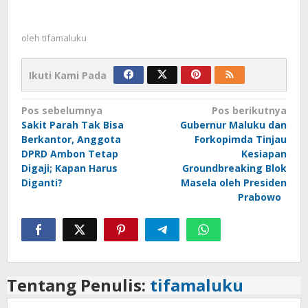
oleh
tifamaluku
Ikuti Kami Pada
Navigasi
Pos sebelumnya
Pos berikutnya
Sakit Parah Tak Bisa
Gubernur Maluku dan
pos
Berkantor, Anggota
Forkopimda Tinjau
DPRD Ambon Tetap
Kesiapan
Digaji; Kapan Harus
Groundbreaking Blok
Diganti?
Masela oleh Presiden
Prabowo
Tentang Penulis:
tifamaluku