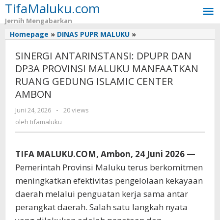
TifaMaluku.com
Lewati
ke
Jernih Mengabarkan
konten
Homepage
»
DINAS PUPR MALUKU
»
SINERGI
ANTARINSTANSI:
SINERGI ANTARINSTANSI: DPUPR DAN
DPUPR
DAN
DP3A PROVINSI MALUKU MANFAATKAN
DP3A
RUANG GEDUNG ISLAMIC CENTER
PROVINSI
AMBON
MALUKU
MANFAATKAN
Juni 24, 2026
oleh
-
20 views
RUANG
tifamaluku
oleh
tifamaluku
GEDUNG
ISLAMIC
CENTER
TIFA MALUKU.COM, Ambon, 24 Juni 2026 —
AMBON
Pemerintah Provinsi Maluku terus berkomitmen
meningkatkan efektivitas pengelolaan kekayaan
daerah melalui penguatan kerja sama antar
perangkat daerah. Salah satu langkah nyata