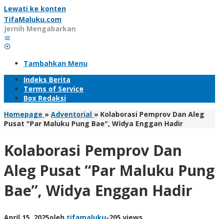
Lewati ke konten
TifaMaluku.com
Jernih Mengabarkan
Tambahkan Menu
Indeks Berita
Terms of Service
Box Redaksi
Homepage
»
Adventorial
»
Kolaborasi Pemprov Dan Aleg
Pusat "Par Maluku Pung Bae", Widya Enggan Hadir
Kolaborasi Pemprov Dan
Aleg Pusat “Par Maluku Pung
Bae”, Widya Enggan Hadir
April 15, 2025
oleh
tifamaluku
-
205 views