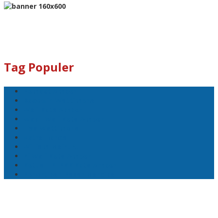
Tag Populer
Pemkot Ambon
Bodewin Wattimena
Wali Kota Ambon
Wakil Wali Kota Ambon
Lisa Wattimena
Astra Honda
William Mairuhu
Pj Wali Kota Ambon
Ketua TP–PKK Kota Ambon
Penertiban Pasar Mardika