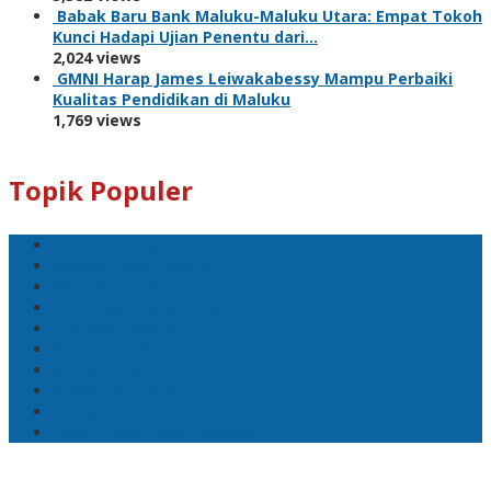
Babak Baru Bank Maluku-Maluku Utara: Empat Tokoh
Kunci Hadapi Ujian Penentu dari…
2,024 views
GMNI Harap James Leiwakabessy Mampu Perbaiki
Kualitas Pendidikan di Maluku
1,769 views
Topik Populer
Pemkot Ambon
Bodewin Wattimena
Wali Kota Ambon
Wakil Wali Kota Ambon
Lisa Wattimena
Astra Honda
William Mairuhu
Pj Wali Kota Ambon
Ketua TP–PKK Kota Ambon
Penertiban Pasar Mardika