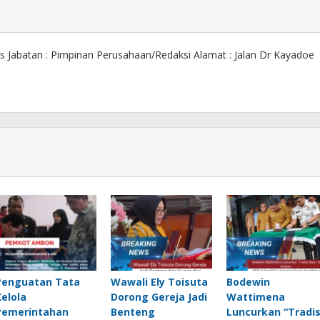
s Jabatan : Pimpinan Perusahaan/Redaksi Alamat : Jalan Dr Kayadoe
Penguatan Tata
Wawali Ely Toisuta
Bodewin
Kelola
Dorong Gereja Jadi
Wattimena
Pemerintahan
Benteng
Luncurkan “Tradis