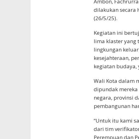
Ambon, Fachrurrazy
dilakukan secara 
(26/5/25).
Kegiatan ini bert
lima klaster yang 
lingkungan keluar
kesejahteraan, pe
kegiatan budaya, 
Wali Kota dalam m
dipundak mereka 
negara, provinsi d
pembangunan haru
“Untuk itu kami 
dari tim verifika
Perempuan dan Pe