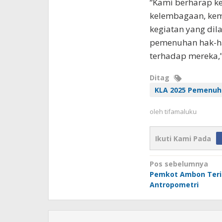
“Kami berharap ke
kelembagaan, kem
kegiatan yang di
pemenuhan hak-ha
terhadap mereka,”
Ditag
KLA 2025 Pemenuh
oleh
tifamaluku
Ikuti Kami Pada
Navigasi
Pos sebelumnya
Pemkot Ambon Teri
pos
Antropometri