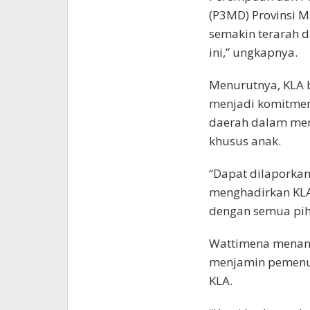
(P3MD) Provinsi 
semakin terarah d
ini,” ungkapnya.
Menurutnya, KLA b
menjadi komitmen 
daerah dalam men
khusus anak.
“Dapat dilaporka
menghadirkan KLA 
dengan semua pih
Wattimena menand
menjamin pemenuh
KLA.