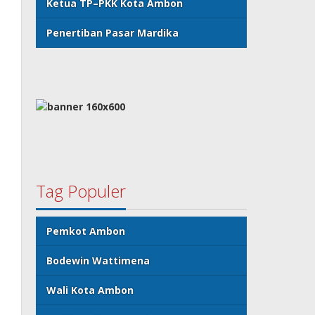
Ketua TP–PKK Kota Ambon
Penertiban Pasar Mardika
Tag Populer
Pemkot Ambon
Bodewin Wattimena
Wali Kota Ambon