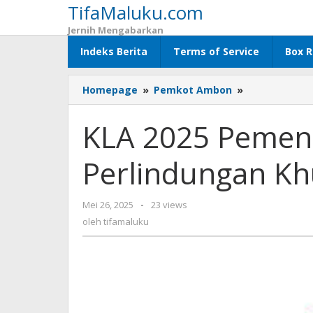
TifaMaluku.com
Lewati
ke
Jernih Mengabarkan
konten
Indeks Berita
Terms of Service
Box R
Homepage
»
Pemkot Ambon
»
KLA
2025
Pemenuhan
KLA 2025 Pemen
Hak
Dan
Perlindungan K
Perlindungan
Khusus
Anak
Mei 26, 2025
oleh
-
23 views
Di
tifamaluku
oleh
tifamaluku
Ambon