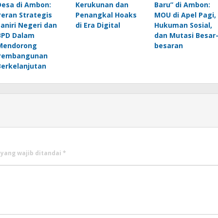
Desa di Ambon:
Kerukunan dan
Baru” di Ambon:
Peran Strategis
Penangkal Hoaks
MOU di Apel Pagi,
Saniri Negeri dan
di Era Digital
Hukuman Sosial,
BPD Dalam
dan Mutasi Besar
Mendorong
besaran
Pembangunan
Berkelanjutan
 yang wajib ditandai
*