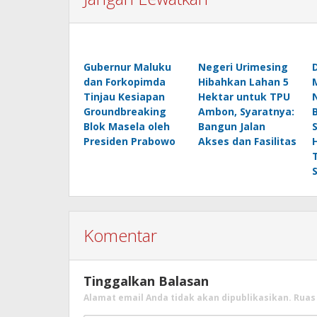
Gubernur Maluku
Negeri Urimesing
dan Forkopimda
Hibahkan Lahan 5
Tinjau Kesiapan
Hektar untuk TPU
Groundbreaking
Ambon, Syaratnya:
Blok Masela oleh
Bangun Jalan
Presiden Prabowo
Akses dan Fasilitas
Komentar
Tinggalkan Balasan
Alamat email Anda tidak akan dipublikasikan.
Ruas