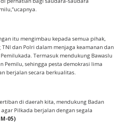
di perhatian bagi saudara-saudara
milu,”ucapnya.
uangan itu mengimbau kepada semua pihak,
TNI dan Polri dalam menjaga keamanan dan
a Pemilukada. Termasuk mendukung Bawaslu
 Pemilu, sehingga pesta demokrasi lima
an berjalan secara berkualitas.
etertiban di daerah kita, mendukung Badan
agar Pilkada berjalan dengan segala
TM-05)