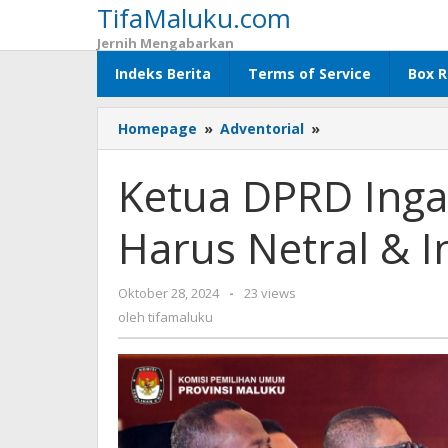
TifaMaluku.com
Lewati
ke
Jernih Mengabarkan
konten
Indeks Berita
Terms of Service
Box R
Homepage
»
Adventorial
»
Ketua
DPRD
Ingatkan
Ketua DPRD Ing
KPU
Maluku
Harus Netral & 
Harus
Netral
&
Oktober 28, 2024
oleh
-
23 views
Independen
tifamaluku
oleh
tifamaluku