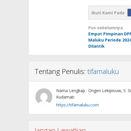
Ikuti Kami Pada
Navigasi
Pos sebelumnya
Empat Pimpinan DPR
pos
Maluku Periode 2024
Dilantik
Tentang Penulis:
tifamaluku
Nama Lengkap : Ongen Lekipiouw, S. Si
Kudamati
https://tifamaluku.com
Jangan Lewatkan