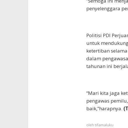
“Semoga ini menja
penyelenggara pe
Politisi PDI Perj
untuk mendukung 
ketertiban selam
dalam pengawasan
tahunan ini berjal
“Mari kita jaga k
pengawas pemilu, 
baik,”harapnya.
(
oleh
tifamaluku