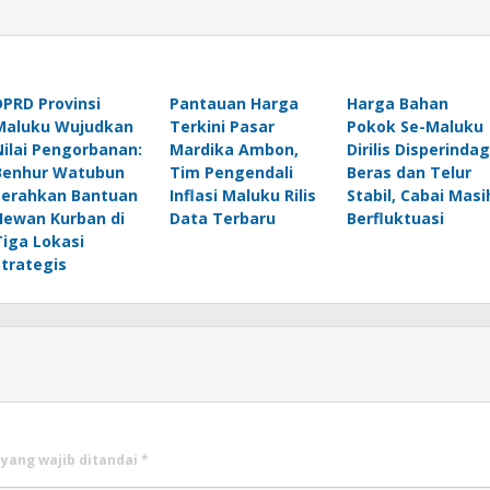
DPRD Provinsi
Pantauan Harga
Harga Bahan
Maluku Wujudkan
Terkini Pasar
Pokok Se-Maluku
Nilai Pengorbanan:
Mardika Ambon,
Dirilis Disperindag
Benhur Watubun
Tim Pengendali
Beras dan Telur
Serahkan Bantuan
Inflasi Maluku Rilis
Stabil, Cabai Masi
Hewan Kurban di
Data Terbaru
Berfluktuasi
Tiga Lokasi
Strategis
 yang wajib ditandai
*