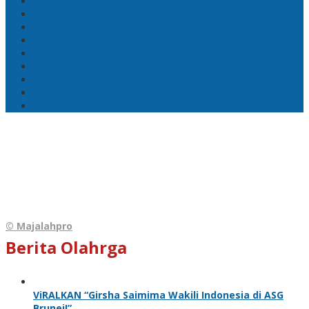
Bodewin Wattimena
Wali Kota Ambon
Wakil Wali Kota Ambon
Lisa Wattimena
Astra Honda
William Mairuhu
Pj Wali Kota Ambon
Ketua TP–PKK Kota Ambon
Penertiban Pasar Mardika
© Majalahpro
Berita Olahrga
ViRALKAN “Girsha Saimima Wakili Indonesia di ASG
Brunei!”