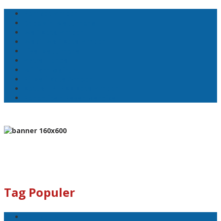
Pemkot Ambon
Bodewin Wattimena
Wali Kota Ambon
Wakil Wali Kota Ambon
Lisa Wattimena
Astra Honda
William Mairuhu
Pj Wali Kota Ambon
Ketua TP–PKK Kota Ambon
Penertiban Pasar Mardika
Tag Populer
Pemkot Ambon