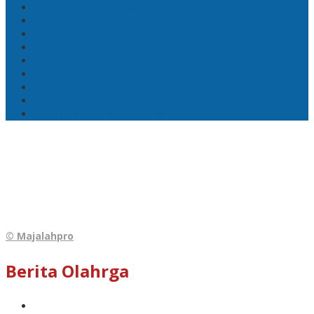
Bodewin Wattimena
Wali Kota Ambon
Wakil Wali Kota Ambon
Lisa Wattimena
Astra Honda
William Mairuhu
Pj Wali Kota Ambon
Ketua TP–PKK Kota Ambon
Penertiban Pasar Mardika
© Majalahpro
Berita Olahrga