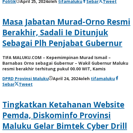
Politik
April 25, 2024
oleh
tifamaluku
Sebar
Tweet
Masa Jabatan Murad-Orno Resmi
Berakhir, Sadali Ie Ditunjuk
Sebagai Plh Penjabat Gubernur
TIFA MALUKU.COM – Kepemimpinan Murad Ismail –
Barnabas Orno sebagai Gubernur – Wakil Gubernur Maluku
resmi berakhir terhitung pukul 00.00 WIT, Kamis
DPRD Provinsi Maluku
April 24, 2024
oleh
tifamaluku
Sebar
Tweet
Tingkatkan Ketahanan Website
Pemda, Diskominfo Provinsi
Maluku Gelar Bimtek Cyber Drill