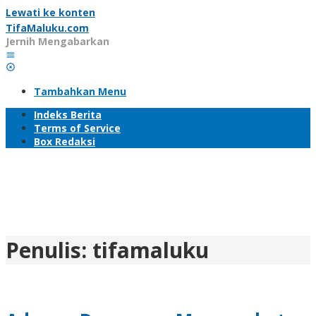
Lewati ke konten
TifaMaluku.com
Jernih Mengabarkan
Tambahkan Menu
Indeks Berita
Terms of Service
Box Redaksi
Penulis:
tifamaluku