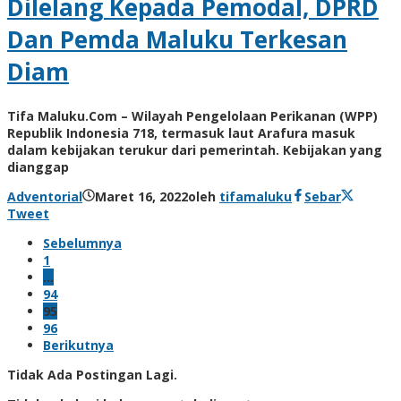
Dilelang Kepada Pemodal, DPRD
Dan Pemda Maluku Terkesan
Diam
Tifa Maluku.Com – Wilayah Pengelolaan Perikanan (WPP)
Republik Indonesia 718, termasuk laut Arafura masuk
dalam kebijakan terukur dari pemerintah. Kebijakan yang
dianggap
Adventorial
Maret 16, 2022
oleh
tifamaluku
Sebar
Tweet
Sebelumnya
1
…
94
95
96
Berikutnya
Tidak Ada Postingan Lagi.