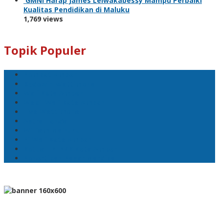
GMNI Harap James Leiwakabessy Mampu Perbaiki
Kualitas Pendidikan di Maluku
1,769 views
Topik Populer
Pemkot Ambon
Bodewin Wattimena
Wali Kota Ambon
Wakil Wali Kota Ambon
Lisa Wattimena
Astra Honda
William Mairuhu
Pj Wali Kota Ambon
Ketua TP–PKK Kota Ambon
Penertiban Pasar Mardika