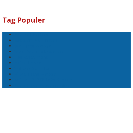
Tag Populer
Pemkot Ambon
Bodewin Wattimena
Wali Kota Ambon
Wakil Wali Kota Ambon
Lisa Wattimena
Astra Honda
William Mairuhu
Pj Wali Kota Ambon
Ketua TP–PKK Kota Ambon
Penertiban Pasar Mardika