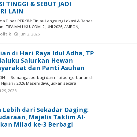
I TINGGI & SEBUT JADI
RI LAIN
a Dinas PERKIM: Tinjau Langsung Lokasi & Bahas
n TIFA MALUKU. COM, 2 JUNI 2026, AMBON,
olitik
Juni 2, 2026
oleh
tifamaluku
an di Hari Raya Idul Adha, TP
Maluku Salurkan Hewan
syarakat dan Panti Asuhan
N — Semangat berbagi dan nilai pengorbanan di
7 Hijriah / 2026 Masehi diwujudkan secara
 29, 2026
oleh
tifamaluku
Lebih dari Sekadar Daging:
udaraan, Majelis Taklim Al-
an Milad ke-3 Berbagi