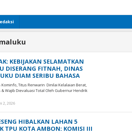
edaksi
amaluku
K: KEBIJAKAN SELAMATKAN
U DISERANG FITNAH, DINAS
UKU DIAM SERIBU BAHASA
 Kominfo, Titus Renwarin Dinilai Kelalaian Berat,
as & Wajib Dievaluasi Total Oleh Gubernur Hendrik
ni 2, 2026
oleh
tifamaluku
ESENG HIBALKAN LAHAN 5
 TPU KOTA AMBON: KOMISI III