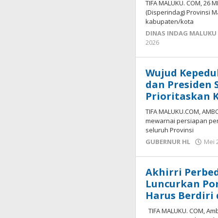
TIFA MALUKU. COM, 26 M
(Disperindag) Provinsi 
kabupaten/kota
DINAS INDAG MALUKU 
2026
oleh
tifamaluku
Wujud Kepedul
dan Presiden 
Prioritaskan
TIFA MALUKU.COM, AMBO
mewarnai persiapan pera
seluruh Provinsi
GUBERNUR HL
Mei 
Akhirri Perb
Luncurkan Po
Harus Berdiri
TIFA MALUKU. COM, Ambo