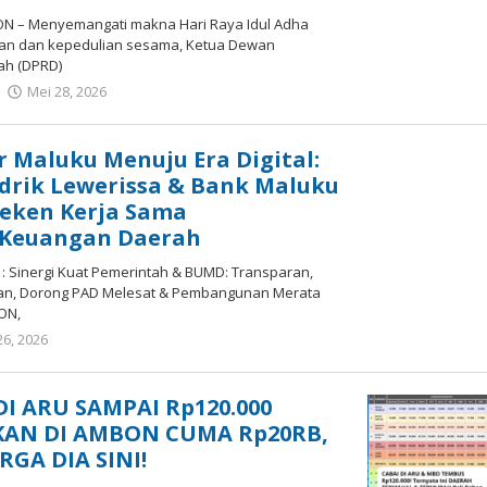
N – Menyemangati makna Hari Raya Idul Adha
nan dan kepedulian sesama, Ketua Dewan
ah (DPRD)
Mei 28, 2026
oleh
tifamaluku
 Maluku Menuju Era Digital:
drik Lewerissa & Bank Maluku
Teken Kerja Sama
 Keuangan Daerah
Sinergi Kuat Pemerintah & BUMD: Transparan,
ran, Dorong PAD Melesat & Pembangunan Merata
ON,
26, 2026
oleh
tifamaluku
 DI ARU SAMPAI Rp120.000
 IKAN DI AMBON CUMA Rp20RB,
GA DIA SINI!