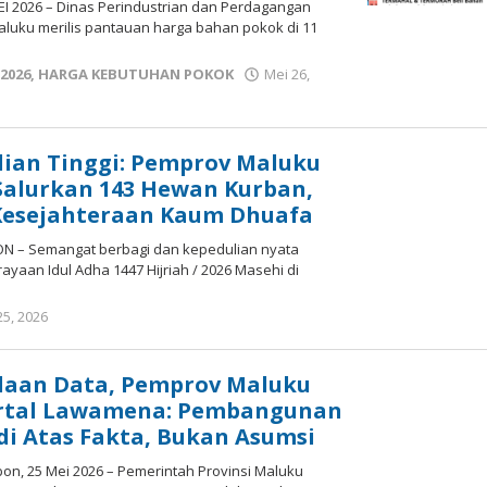
EI 2026 – Dinas Perindustrian dan Perdagangan
Maluku merilis pantauan harga bahan pokok di 11
2026
,
HARGA KEBUTUHAN POKOK
Mei 26,
ian Tinggi: Pemprov Maluku
Salurkan 143 Hewan Kurban,
 Kesejahteraan Kaum Dhuafa
N – Semangat berbagi dan kepedulian nyata
yaan Idul Adha 1447 Hijriah / 2026 Masehi di
25, 2026
oleh
tifamaluku
edaan Data, Pemprov Maluku
rtal Lawamena: Pembangunan
 di Atas Fakta, Bukan Asumsi
n, 25 Mei 2026 – Pemerintah Provinsi Maluku