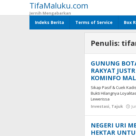
TifaMaluku.com
Lewati
ke
Jernih Mengabarkan
konten
Indeks Berita
Terms of Service
Box R
Penulis:
tif
GUNUNG BOTA
RAKYAT JUSTR
KOMINFO MAL
Sikap Pasif & Cuek Kadis
Bukti Hilangnya Loyalit
Lewerissa
Investasi
,
Tajuk
Ju
NEGERI URI M
HEKTAR UNTUK