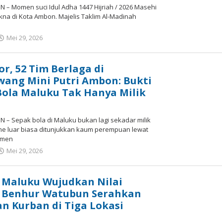
– Momen suci Idul Adha 1447 Hijriah / 2026 Masehi
na di Kota Ambon. Majelis Taklim Al-Madinah
Mei 29, 2026
oleh
tifamaluku
r, 52 Tim Berlaga di
ang Mini Putri Ambon: Bukti
Bola Maluku Tak Hanya Milik
– Sepak bola di Maluku bukan lagi sekadar milik
sme luar biasa ditunjukkan kaum perempuan lewat
amen
Mei 29, 2026
oleh
tifamaluku
 Maluku Wujudkan Nilai
 Benhur Watubun Serahkan
 Kurban di Tiga Lokasi