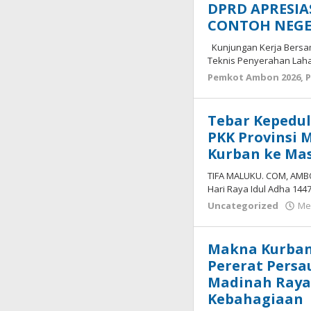
DPRD APRESIAS
CONTOH NEGE
Kunjungan Kerja Bersam
Teknis Penyerahan Laha
Pemkot Ambon 2026
,
P
Tebar Kepeduli
PKK Provinsi 
Kurban ke Ma
TIFA MALUKU. COM, AMBO
Hari Raya Idul Adha 144
Uncategorized
Mei
Makna Kurban 
Pererat Persa
Madinah Rayak
Kebahagiaan