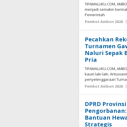
TIFAMALUKU.COM, AMBON 
menjadi semakin bermak
Pemerintah
Pemkot Ambon 2026
Pecahkan Reko
Turnamen Gaw
Naluri Sepak 
Pria
TIFAMALUKU.COM, AMBON 
kaum laki-laki. Antusia
penyelenggaraan Turn
Pemkot Ambon 2026
DPRD Provinsi
Pengorbanan:
Bantuan Hewan
Strategis